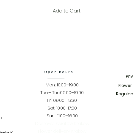
Add to Cart
Open hours
Pri
Mon.: 10:00–19:00
​Flower
Tue.– Thu.09:00–19:00
Regulam
Fri. 09:00–18:30
​​Sat. 10:00-17:00
Sun. 11:00–16:00
m
Dostawą kwiatów Kraków
Flower delivery Krakow
rcle K