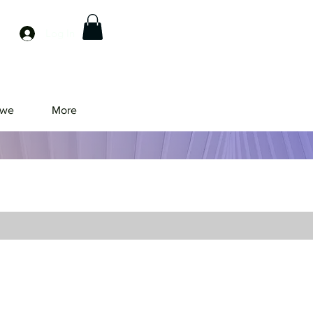
Log In
owe
More