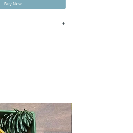
Buy Now
ików
ema
u może się niecoróżnić.
łoneczników z dostawą na