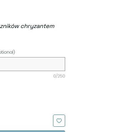
czników chryzantem
ce
ptional)
0/250