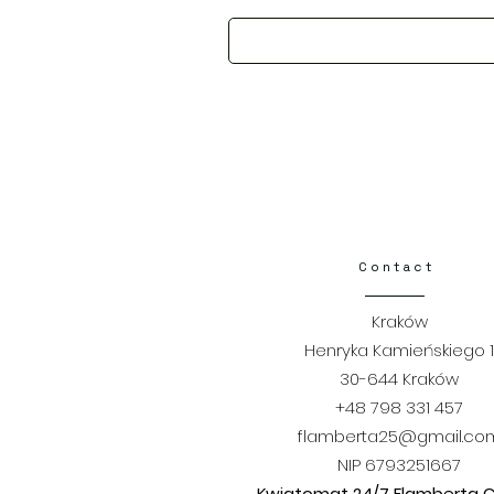
Contact​
Kraków
Henryka Kamieńskiego 1
30-644 Kraków
+48 798 331 457
flamberta25@gmail.co
NIP 6793251667
Kwiatomat 24/7 Flamberta Ci