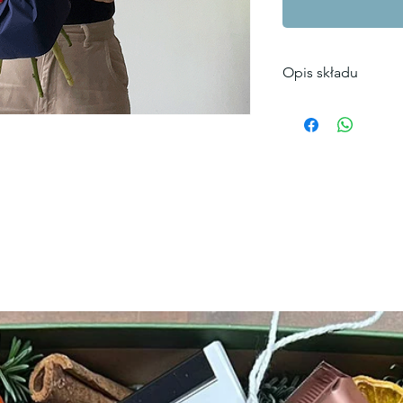
Opis składu
Skład bukietu
9 szt. Słoneczn
3 szt.Chryzant
Kolorystyka bukiet
Zamówić bukiet S
terenie Krakowa.