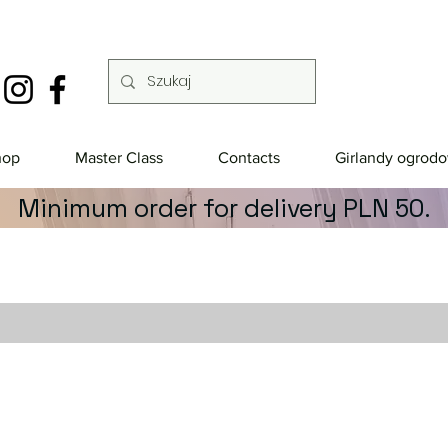
hop
Master Class
Contacts
Girlandy ogrod
Minimum order for delivery PLN 50.