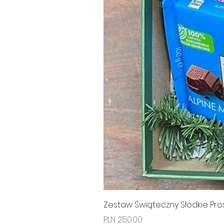
Zestaw Świąteczny Słodkie Pr
Price
PLN 250.00