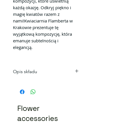
kompozycji, które uświetnią
każdą okazję. Odkryj piękno i
magię kwiatów razem z
nami!Kwiaciarnia Flamberta w
Krakowie prezentuje tę
wyjątkową kompozycję, która
emanuje subtelnością i
elegancją.
Opis składu
Skład bukietu
3 szt. Eustoma fioletowa
3 szt. goździk
5 szt. Róża
Flower
Kolorystyka bukietu może się
niecoróżnić.
accessories
Zamówić bukiet z dostawą na
terenie Krakowa.