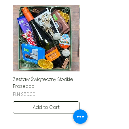
Zestaw Świąteczny Słodkie
Świąteczny Kosz Rado
Prosecco
Price
PLN 285.00
Price
PLN 250.00
Add to Cart