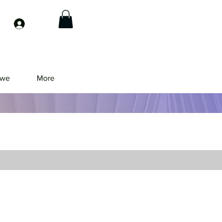
Log In
owe
More