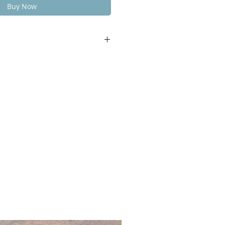
Buy Now
em
u może się niecoróżnić.
 dostawą na terenie Krakowa.