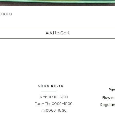
Quick View
osecco
Add to Cart
Open hours
Pri
Mon.: 10:00–19:00
​Flower
Tue.– Thu.09:00–19:00
Regulam
Fri. 09:00–18:30