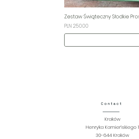
Zestaw Świąteczny Słodkie Pr
Price
PLN 250.00
Contact​
Kraków
Henryka Kamieńskiego 1
30-644 Kraków