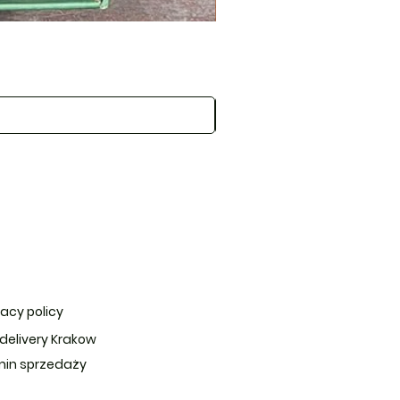
Świąteczny Kosz Radości
Price
PLN 285.00
vacy policy
 delivery Krakow
in sprzedaży