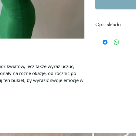
Opis składu
Skład bukietu
3 szt. Chryzant
8 szt. Goździk
3 szt.Hypericum
3 szt.Róża
iór kwiatów, lecz także wyraz uczuć,
1 szt.Eustoma
onały na różne okazje, od rocznic po
Kolorystyka bukiet
j ten bukiet, by wyrazić swoje emocje w
Zamówić bukiet z