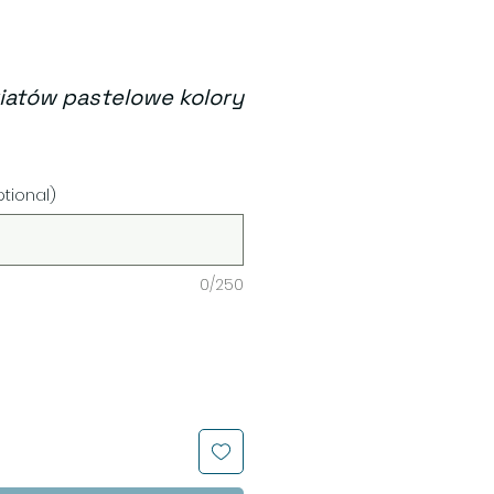
iatów pastelowe kolory
e
ptional)
0/250