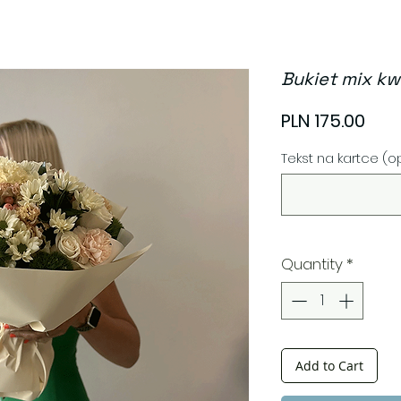
Bukiet mix kw
Pric
PLN 175.00
Tekst na kartce (o
Quantity
*
Add to Cart