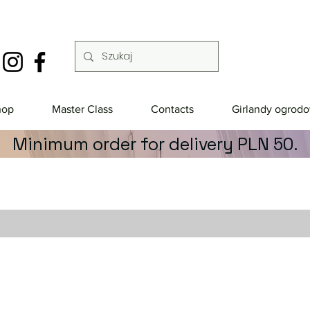
hop
Master Class
Contacts
Girlandy ogrod
Minimum order for delivery PLN 50.