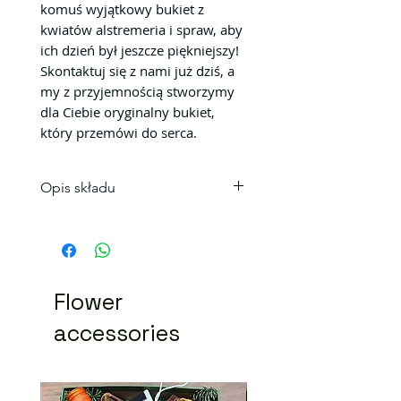
komuś wyjątkowy bukiet z
kwiatów alstremeria i spraw, aby
ich dzień był jeszcze piękniejszy!
Skontaktuj się z nami już dziś, a
my z przyjemnością stworzymy
dla Ciebie oryginalny bukiet,
który przemówi do serca.
Opis składu
Podaruj
bukiet
czy zamów do
domu lub dla bliskiej osoby
wraz z bilecikiem bukiet
wyjątkowej alstromerii. lub
Flower
stwórz niezwykłą wiązankę
różnorodność kolorów.
accessories
Kupić bukiet alstromerii w
Krakowie.