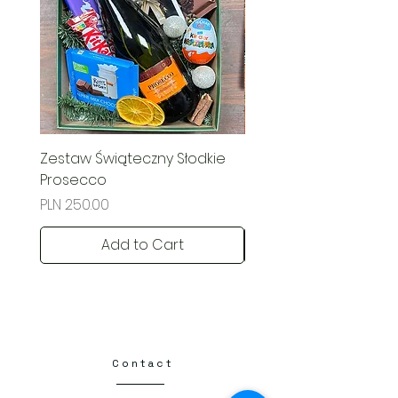
Zestaw Świąteczny Słodkie
Świąteczny Kosz Rado
Prosecco
Price
PLN 285.00
Price
PLN 250.00
Add to Cart
Contact​