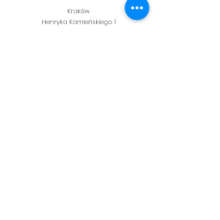
Kraków
Henryka Kamieńskiego 1
30-644 Kraków
+48 798 331 457
flamberta25@gmail.com
NIP
6793251667
Kwiatomat 24/7
Flamberta Circle K
Flower delivery
Dostawa kwiatów
Kraków
Open hours
Mon.: 10:00–19:00
Tue.– Thu.09:00–19:00
Fri. 09:00–18:30