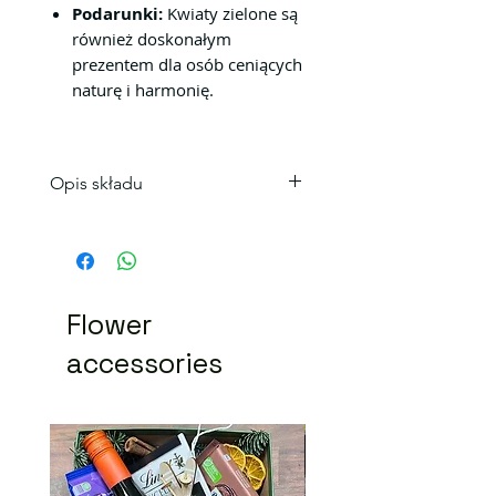
Podarunki:
Kwiaty zielone są
również doskonałym
prezentem dla osób ceniących
naturę i harmonię.
Opis składu
Bukiet chryzantem nie
pozostawi nikogo obojętnym
Sprawdzą się doskonale z
okazji urodzin, imienin czy po
Flower
prostu w formie uroczej
niespodzianki.
accessories
Kwiaty Kraków.