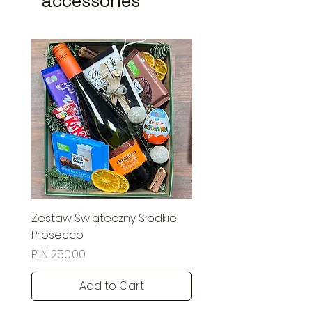
accessories
Zestaw Świąteczny Słodkie
Świąteczny Kosz Rado
Prosecco
Price
PLN 285.00
Price
PLN 250.00
Add to Cart