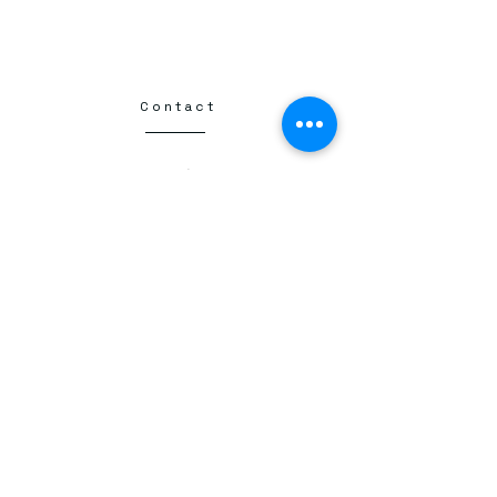
Contact​
Kraków
Henryka Kamieńskiego 1
30-644 Kraków
+48 798 331 457
flamberta25@gmail.com
NIP
6793251667
Kwiatomat 24/7
Flamberta Circle K
Flower delivery
Dostawa kwiatów
Kraków