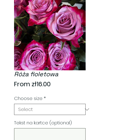
Róża fioletowa
Sale
From
zł16.00
Price
Choose size
*
Tekst na kartce (optional)