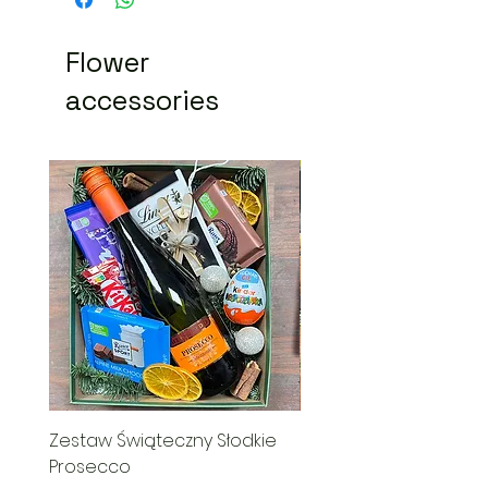
Flower
accessories
Zestaw Świąteczny Słodkie
Świąteczny Kosz Rado
Prosecco
Price
PLN 285.00