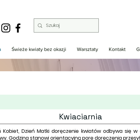
a
Świeże kwiaty bez okazji
Warsztaty
Kontakt
G
Kwiaciarnia
eń Kobiet, Dzień Matki doręczenie kwiatów odbywa się w
y. Godzina stanowi orientacyjną porę doręczenia przesyłk