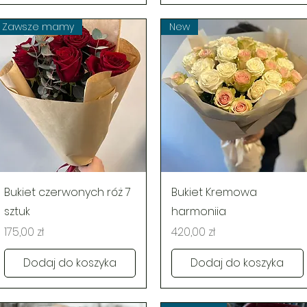
Zawsze mamy
New
Podgląd
Podgląd
Bukiet czerwonych róż 7
Bukiet Kremowa
sztuk
harmoniia
Cena
Cena
175,00 zł
420,00 zł
Dodaj do koszyka
Dodaj do koszyka