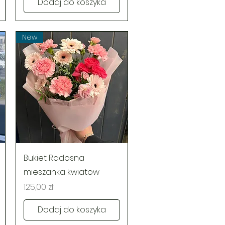
Dodaj do koszyka
New
Podgląd
Bukiet Radosna
mieszanka kwiatow
Cena
125,00 zł
Dodaj do koszyka