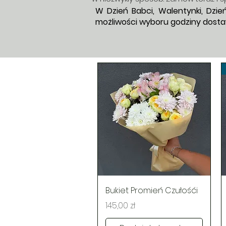
W Dzień Babci, Walentynki, Dzi
możliwości wyboru godziny dostaw
Podgląd
Bukiet Promień Czułośći
Cena
145,00 zł