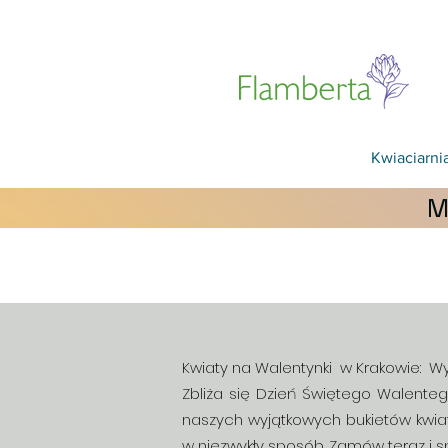
Kwiaciarni
M
Kwiaty na Walentynki w Krakowie: Wy
Zbliża się Dzień Świętego Walenteg
naszych wyjątkowych bukietów kwiat
w niezwykły sposób. Zamów teraz i s