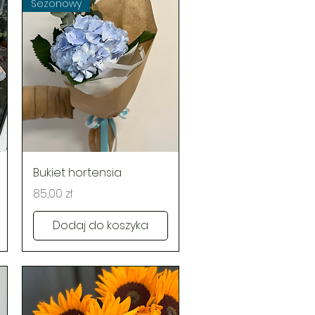
Sezonowy
Podgląd
Bukiet hortensia
Cena
85,00 zł
Dodaj do koszyka