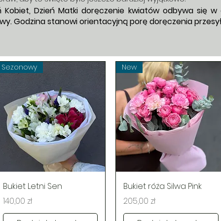
eń Kobiet, Dzień Matki doręczenie kwiatów odbywa się w
y. Godzina stanowi orientacyjną porę doręczenia przesyłk
Sezonowy
New
Podgląd
Podgląd
Bukiet Letni Sen
Bukiet róża Silwa Pink
Cena
Cena
140,00 zł
205,00 zł