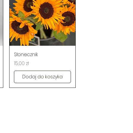
Podgląd
Słonecznik
Cena
15,00 zł
Dodaj do koszyka