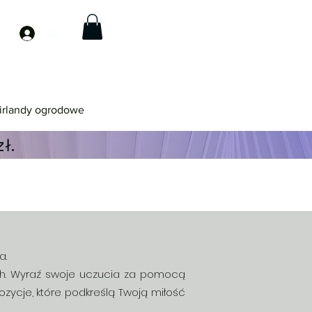
Zaloguj się
irlandy ogrodowe
ł.
a.
rach. Wyraź swoje uczucia za pomocą
zycje, które podkreślą Twoją miłość