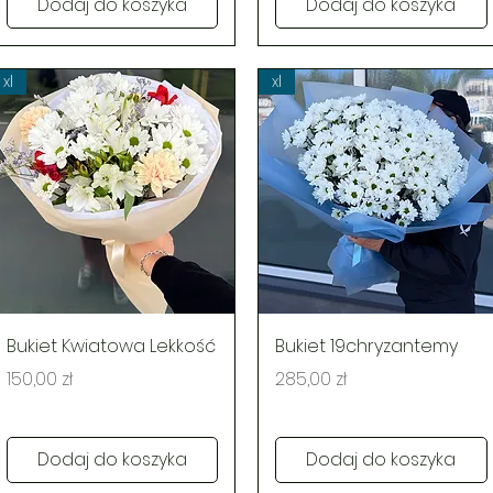
Dodaj do koszyka
Dodaj do koszyka
xl
xl
Podgląd
Podgląd
Bukiet Kwiatowa Lekkość
Bukiet 19chryzantemy
Cena
Cena
150,00 zł
285,00 zł
Dodaj do koszyka
Dodaj do koszyka