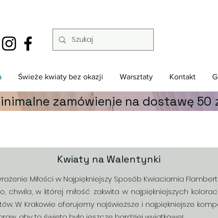
a
Świeże kwiaty bez okazji
Warsztaty
Kontakt
G
inimalne zamówienie na dostawę 50 z
Kwiaty na Walentynki
rażenie Miłości w Najpiękniejszy Sposób Kwiaciarnia Flambert
o, chwila, w której miłość zakwita w najpiękniejszych kolo
ów. W Krakowie oferujemy najświeższe i najpiękniejsze kompo
praw, aby to święto było jeszcze bardziej wyjątkowe!