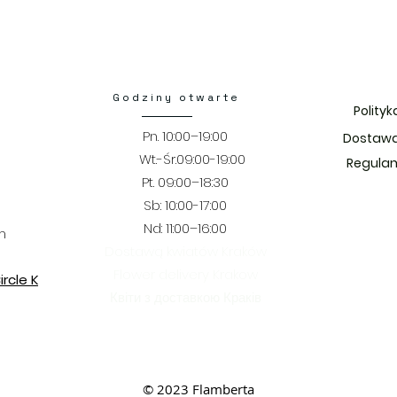
Godziny otwarte
Polity
Pn. 10:00–19:00
Dostawa
Wt.-Śr.09:00-19:00
Regulam
Pt. 09:00–18:30
​​Sb: 10:00-17:00
Nd: 11:00–16:00
m
Dostawą kwiatów Kraków
Flower delivery Krakow
rcle K
Квіти з доставкою Краків
© 2023 Flamberta