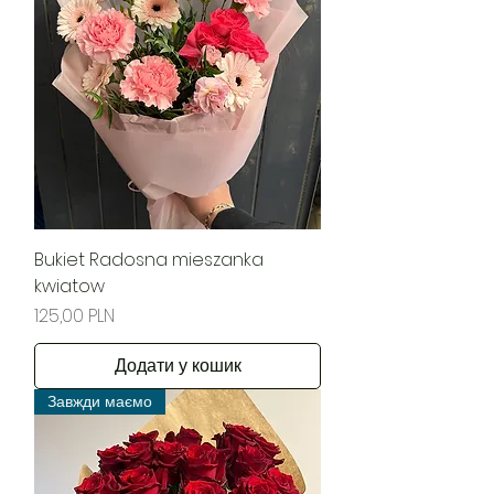
Bukiet Radosna mieszanka
kwiatow
Ціна
125,00 PLN
Додати у кошик
Завжди маємо