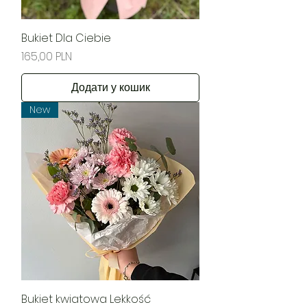
Bukiet Dla Ciebie
Ціна
165,00 PLN
Додати у кошик
New
Bukiet kwiatowa Lekkość