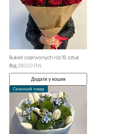
Bukiet czerwonych róż 15 sztuk
За розпродажем
Від
260,00 PLN
Додати у кошик
Сезонний товар