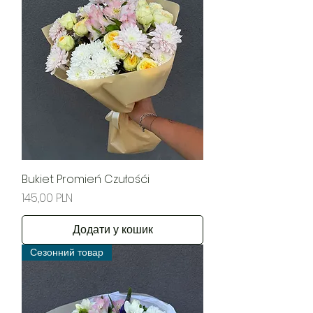
Bukiet Promień Czułośći
Ціна
145,00 PLN
Додати у кошик
Сезонний товар