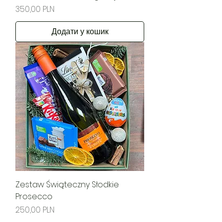
Ціна
350,00 PLN
Додати у кошик
Zestaw Świąteczny Słodkie
Prosecco
Ціна
250,00 PLN