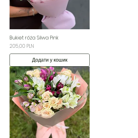
Bukiet róża Silwa Pink
Ціна
205,00 PLN
Додати у кошик