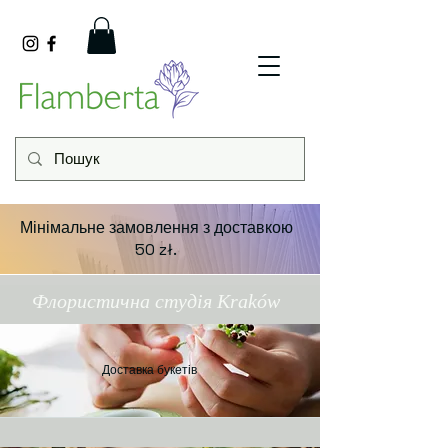
Мінімальне замовлення з доставкою
50 zł.
Флористична студія Kraków
Доставка букетів