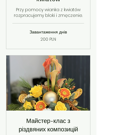
Przy pomocy wianka z kwiatów
rozpracujemy bloki i zmęczenie.
Завантаження днів
200
200 PLN
польських
злотих
Майстер-клас з
різдвяних композицій