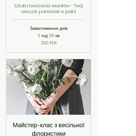
Sztuka tworzenia wianków - Twój
wieczór panieński w pełni.
Завантаження днів
2 год 30 хв
200
200 PLN
польських
злотих
Майстер-клас з весільної
флористики