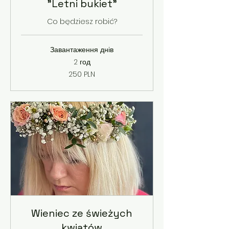
"Letni bukiet"
Co będziesz robić?
Завантаження днів
2 год
250
250 PLN
польських
злотих
Wieniec ze świeżych
kwiatów