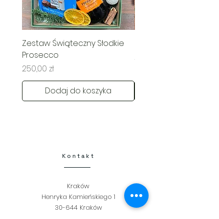
Zestaw Świąteczny Słodkie
Świąteczny Kosz Rado
Prosecco
Cena
285,00 zł
Cena
250,00 zł
Dodaj do koszyka
Kontakt
Kraków
Henryka Kamieńskiego 1
30-644 Kraków
+48 798 331 457