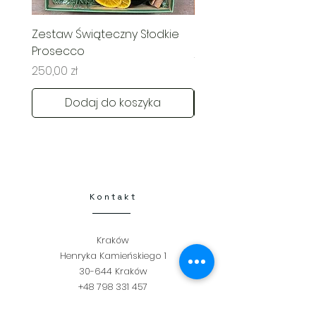
Zestaw Świąteczny Słodkie
Świąteczny Kosz Rado
Prosecco
Cena
285,00 zł
Cena
250,00 zł
Dodaj do koszyka
Kontakt
Kraków
Henryka Kamieńskiego 1
30-644 Kraków
+48 798 331 457
flamberta25@gmail.com