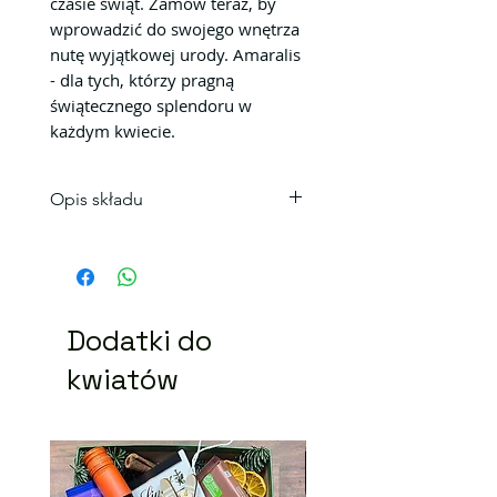
czasie świąt. Zamów teraz, by
wprowadzić do swojego wnętrza
nutę wyjątkowej urody. Amaralis
- dla tych, którzy pragną
świątecznego splendoru w
każdym kwiecie.
Opis składu
Róża Explorer
Jodła Nobilis
Ilex
Orchidea
Dodatki do
Goździk
eukaliptus
kwiatów