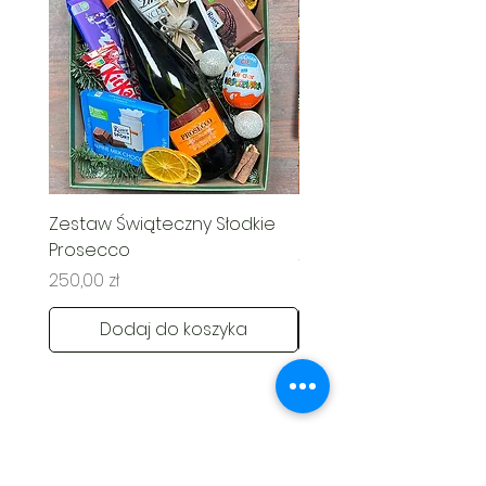
Zestaw Świąteczny Słodkie
Świąteczny Kosz Rado
Prosecco
Cena
285,00 zł
Cena
250,00 zł
Dodaj do koszyka
Kontakt