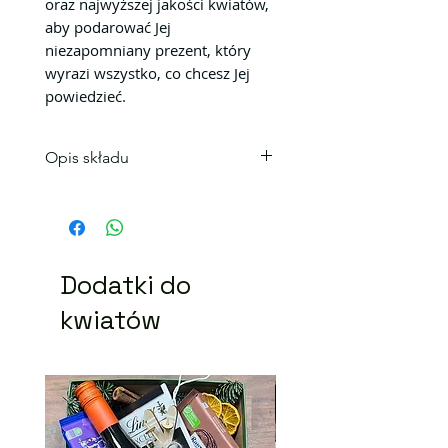
oraz najwyższej jakości kwiatów,
aby podarować Jej
niezapomniany prezent, który
wyrazi wszystko, co chcesz Jej
powiedzieć.
Opis składu
Skład bukietu
Alstromeria 4 szt. 60 sm.
Gożdzik 3 szt.
Kolorystyka bukietu może się
Dodatki do
niecoróżnić.
kwiatów