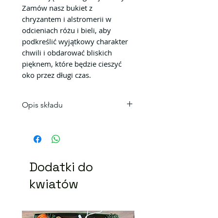
Zamów nasz bukiet z
chryzantem i alstromerii w
odcieniach różu i bieli, aby
podkreślić wyjątkowy charakter
chwili i obdarować bliskich
pięknem, które będzie cieszyć
oko przez długi czas.
Opis składu
Skład bukietu
3 szt. Chryzantem
10 szt. Alstromeria
Kolorystyka bukietu może się
Dodatki do
niecoróżnić.
Zamówić bukiet z dostawą na
kwiatów
terenie Krakowa.