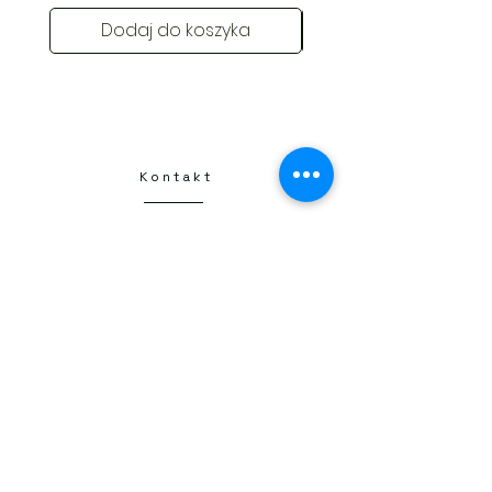
Dodaj do koszyka
Kontakt
Kraków
Henryka Kamieńskiego 1
30-644 Kraków
+48 798 331 457
flamberta25@gmail.com
NIP
6793251667
Kwiatomat 24/7
Flamberta Circle K