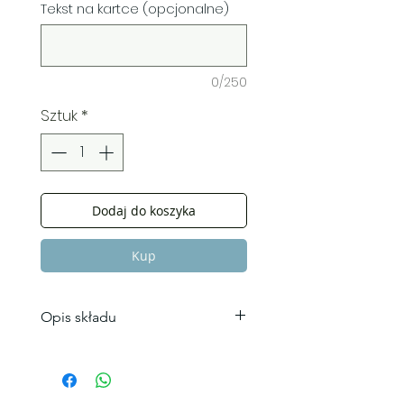
Tekst na kartce (opcjonalne)
0/250
Sztuk
*
Dodaj do koszyka
Kup
Opis składu
Skład bukietu
Goździk 3 szt.
Róża gałonżka 2 szt.