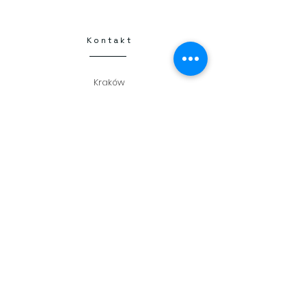
Kontakt
Kraków
Henryka Kamieńskiego 1
30-644 Kraków
+48 798 331 457
flamberta25@gmail.com
NIP
6793251667
Kwiatomat 24/7
Flamberta Circle K
Flower delivery
Dostawa kwiatów
Kraków