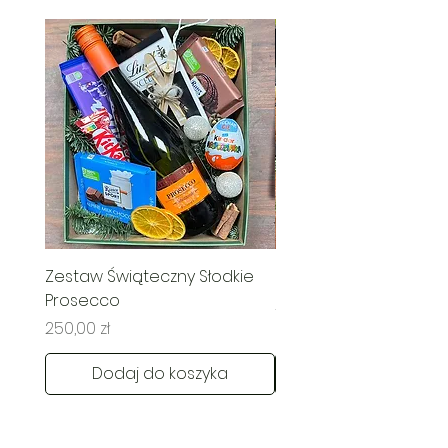
Zestaw Świąteczny Słodkie
Świąteczny Kosz Rado
Prosecco
Cena
285,00 zł
Cena
250,00 zł
Dodaj do koszyka