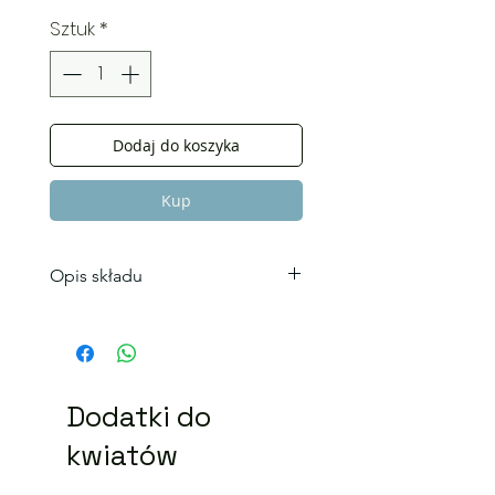
Sztuk
*
Dodaj do koszyka
Kup
Opis składu
Skład bukietu
Róża
Eustoma
Kolorystyka bukietu może się
Dodatki do
niecoróżnić.
Zamówić bukiet z dostawą na
kwiatów
terenie Krakowa.