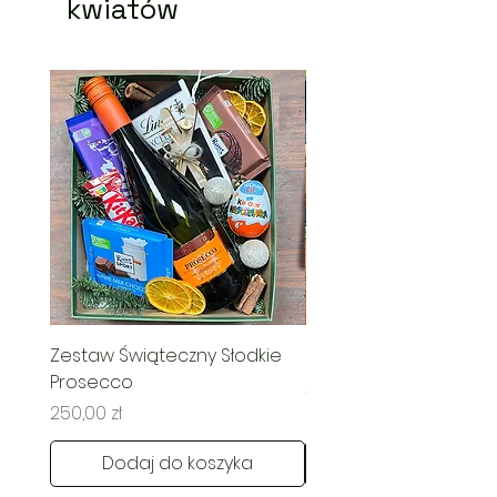
kwiatów
Zestaw Świąteczny Słodkie
Świąteczny Kosz Rado
Prosecco
Cena
285,00 zł
Cena
250,00 zł
Dodaj do koszyka