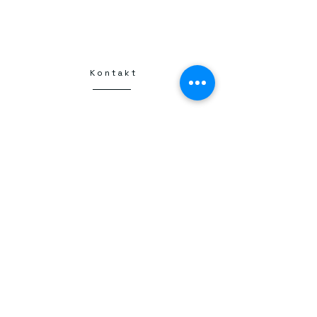
Kontakt
Kraków
Henryka Kamieńskiego 1
30-644 Kraków
+48 798 331 457
flamberta25@gmail.com
NIP
6793251667
Kwiatomat 24/7
Flamberta Circle K
Flower delivery
Dostawa kwiatów