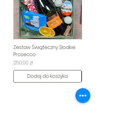
Zestaw Świąteczny Słodkie
Świąteczny Kosz Rado
Prosecco
Cena
285,00 zł
Cena
250,00 zł
Dodaj do koszyka
Kontakt