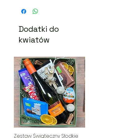
Dodatki do
kwiatów
Zestaw Świąteczny Słodkie
Świąteczny Kosz Rado