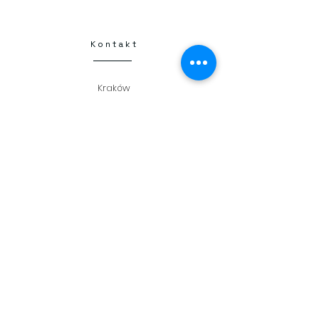
Kontakt
Kraków
Henryka Kamieńskiego 1
30-644 Kraków
+48 798 331 457
flamberta25@gmail.com
NIP
6793251667
Kwiatomat 24/7
Flamberta Circle K
Flower delivery
Dostawa kwiatów
Kraków