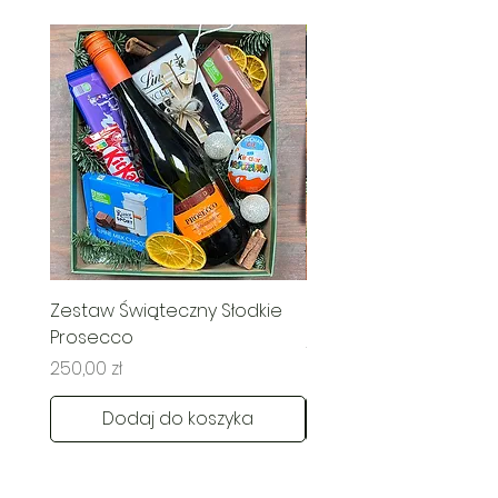
Zestaw Świąteczny Słodkie
Świąteczny Kosz Rado
Prosecco
Cena
285,00 zł
Cena
250,00 zł
Dodaj do koszyka