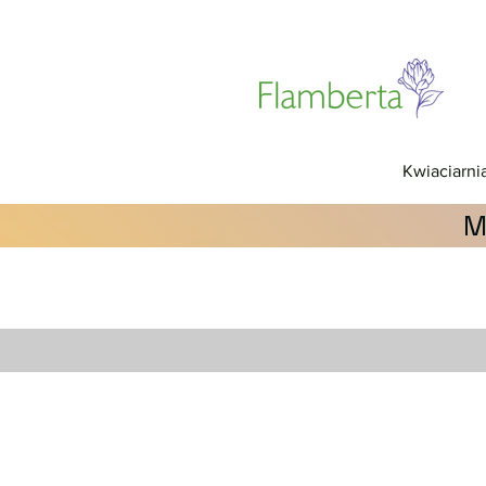
Kwiaciarni
M