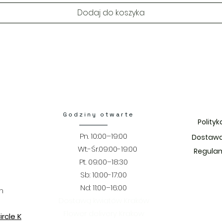
Dodaj do koszyka
Godziny otwarte
Polity
Pn. 10:00–19:00
Dostawa
Wt.-Śr.09:00-19:00
Regulam
Pt. 09:00–18:30
​​Sb: 10:00-17:00
Nd: 11:00–16:00
m
Dostawą kwiatów Kraków
Flower delivery Krakow
rcle K