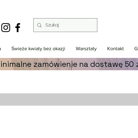
a
Świeże kwiaty bez okazji
Warsztaty
Kontakt
G
inimalne zamówienie na dostawę 50 z