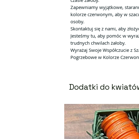
czasie żałoby.
Zapewniamy wyjątkowe, staran
kolorze czerwonym, aby w szac
osoby.
Skontaktuj się z nami, aby zło
Jesteśmy tu, aby pomóc w wyraż
trudnych chwilach żałoby.
Wyrażaj Swoje Współczucie z S
Pogrzebowe w Kolorze Czerwo
Dodatki do kwiató