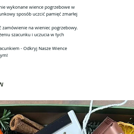
nie wykonane wience pogrzebowe w
unkowy sposób uczcić pamięć zmarłej
żyć zamówienie na wieniec pogrzebowy.
eniu szacunku i uczucia w tych
zacunkiem - Odkryj Nasze Wience
nym!
w