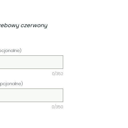
zebowy czerwony
a
opcjonalne)
0/352
opcjonalne)
0/350