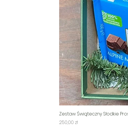
Zestaw Świąteczny Słodkie Pr
Cena
250,00 zł