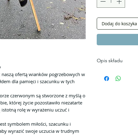
Dodaj do koszyka
Opis składu
y
Skład wieńca:
z naszą ofertą wianków pogrzebowych w
20 szt.róże expl
łdem dla pamięci i szacunku w tych
15 szt.goździk
5 szt.santini
orze czerwonym są stworzone z myślą o
zieleń dekoracy
e, której życie pozostawiło niezatarte
Tonacja: czerwon
istotną rolę w wyrażeniu uczuć i
florystycznej.
Rozmiar:
est symbolem miłości, szacunku i
130*90 cm
aby wyrazić swoje uczucia w trudnym