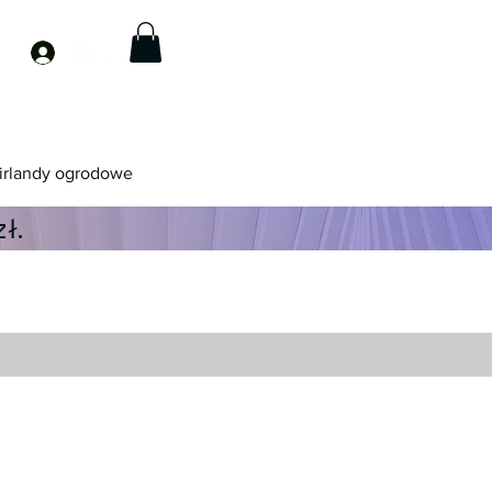
Zaloguj się
irlandy ogrodowe
ł.