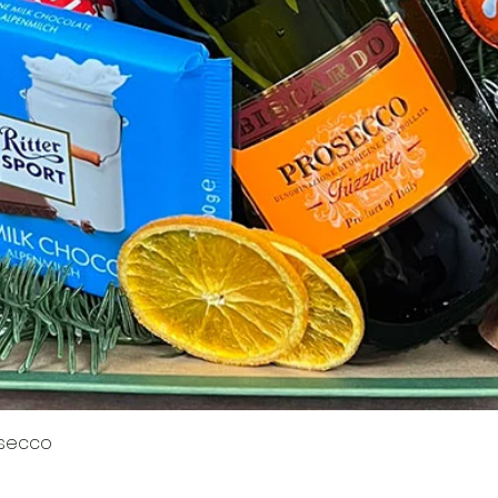
Podgląd
osecco