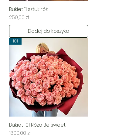
Bukiet 11 sztuk róż
Cena
250,00 zł
Dodaj do koszyka
101
Bukiet 101 Róża Be sweet
Cena
1800,00 zł