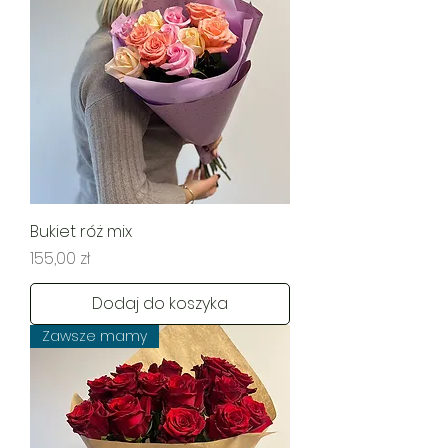
Bukiet róż mix
Cena
155,00 zł
Dodaj do koszyka
Zawsze mamy