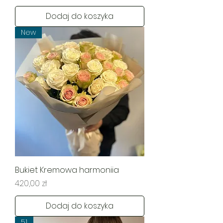
Dodaj do koszyka
New
Bukiet Kremowa harmoniia
Cena
420,00 zł
Dodaj do koszyka
51