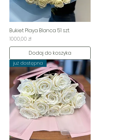
Bukiet Playa Blanca 51 szt.
Cena
1000,00 zł
Dodaj do koszyka
już dostępna