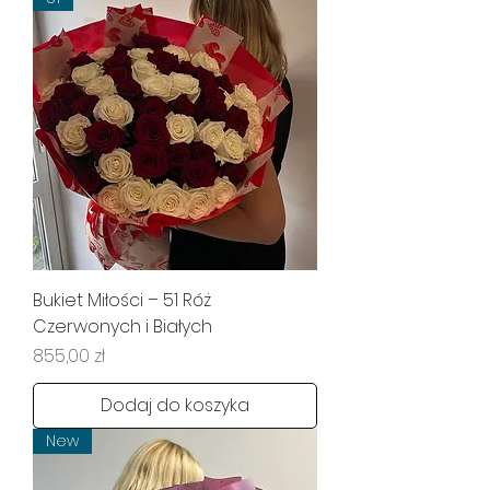
Bukiet Miłości – 51 Róż
Czerwonych i Białych
Cena
855,00 zł
Dodaj do koszyka
New