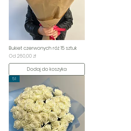
Bukiet czerwonych róż 15 sztuk
Cena rabatowa
Od
260,00 zł
Dodaj do koszyka
51