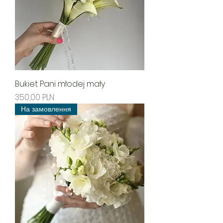
Bukiet Pani młodej mały
Ціна
350,00 PLN
На замовлення