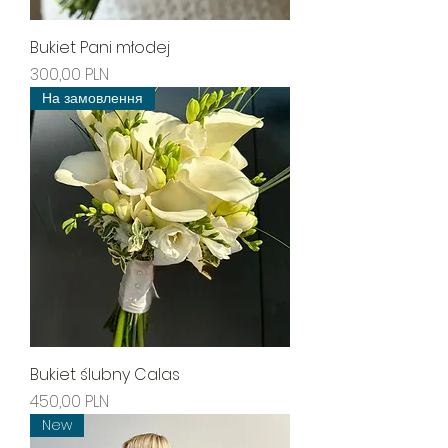
Bukiet Pani młodej
Ціна
300,00 PLN
На замовлення
Bukiet ślubny Calas
Ціна
450,00 PLN
New