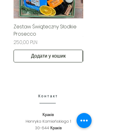
Zestaw Świąteczny Słodkie
Świąteczny Kosz Rado
Prosecco
Ціна
285,00 PLN
Ціна
250,00 PLN
Додати у кошик
Контакт
Краків
Henryka Kamieńskiego 1
30-644 Краків
+48 798 331 457