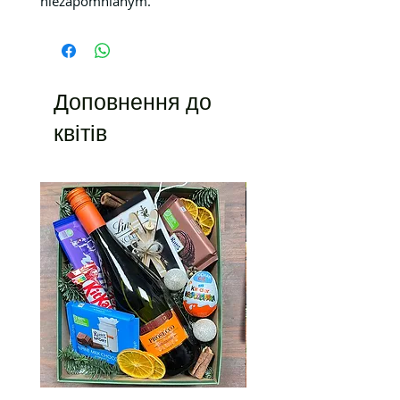
niezapomnianym.
Доповнення до
квітів