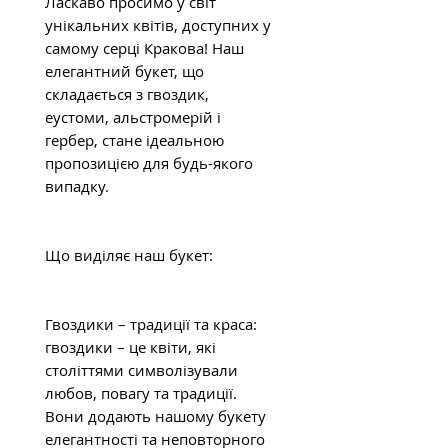
Ласкаво просимо у світ
унікальних квітів, доступних у
самому серці Кракова! Наш
елегантний букет, що
складається з гвоздик,
еустоми, альстромерій і
гербер, стане ідеальною
пропозицією для будь-якого
випадку.
Що виділяє наш букет:
Гвоздики – традиції та краса:
гвоздики – це квіти, які
століттями символізували
любов, повагу та традиції.
Вони додають нашому букету
елегантності та неповторного