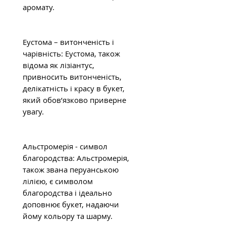
аромату.
Еустома – витонченість і
чарівність: Еустома, також
відома як лізіантус,
привносить витонченість,
делікатність і красу в букет,
який обов’язково приверне
увагу.
Альстромерія - символ
благородства: Альстромерія,
також звана перуанською
лілією, є символом
благородства і ідеально
доповнює букет, надаючи
йому кольору та шарму.