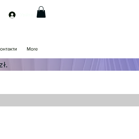
Увійти
онтакти
More
ł.