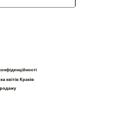
конфіденційності
ка квітів Краків
продажу