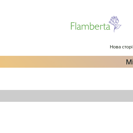
Нова стор
М