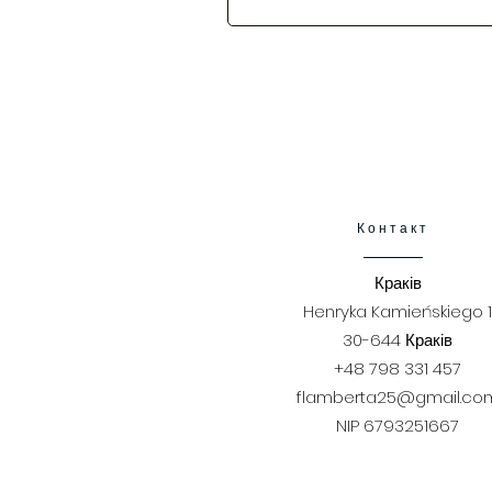
Контакт
Краків
Henryka Kamieńskiego 1
30-644 Краків
+48 798 331 457
flamberta25@gmail.co
NIP 6793251667