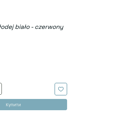
łodej biało - czerwony
а
Купити