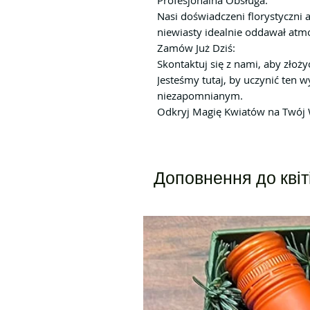
Profesjonalna Obsługa:
Nasi doświadczeni florystyczni a
niewiasty idealnie oddawał atm
Zamów Już Dziś:
Skontaktuj się z nami, aby złoż
Jesteśmy tutaj, by uczynić ten w
niezapomnianym.
Odkryj Magię Kwiatów na Twój 
Доповнення до квіт