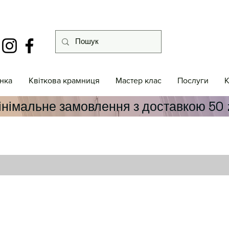
інка
Квіткова крамниця
Мастер клас
Послуги
К
інімальне замовлення з доставкою 50 z