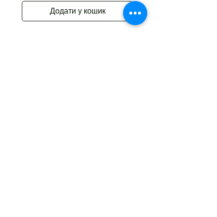
Додати у кошик
Контакт
Краків
Henryka Kamieńskiego 1
30-644 Краків
+48 798 331 457
flamberta25@gmail.com
NIP
6793251667
Flower delivery
Dostawa kwiatów