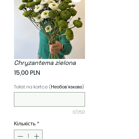
Chryzantema zielona
Ціна
15,00 PLN
Tekst na kartce (Необов'язково)
0/250
Кількість
*