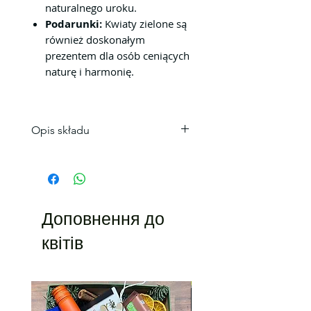
naturalnego uroku.
Podarunki:
Kwiaty zielone są
również doskonałym
prezentem dla osób ceniących
naturę i harmonię.
Opis składu
Bukiet chryzantem nie
pozostawi nikogo obojętnym
Sprawdzą się doskonale z
okazji urodzin, imienin czy po
Доповнення до
prostu w formie uroczej
niespodzianki.
квітів
Kwiaty Kraków.