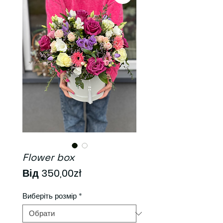
Flower box
За
Від
350,00zł
розпродажем
Виберіть розмір
*