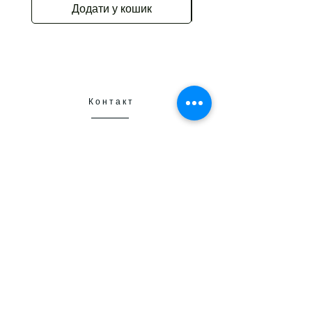
Додати у кошик
Контакт
Краків
Henryka Kamieńskiego 1
30-644 Краків
+48 798 331 457
flamberta25@gmail.com
NIP
6793251667
Flower delivery
Dostawa kwiatów