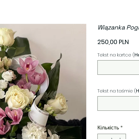
Wiązanka Pog
Цін
250,00 PLN
Tekst na kartce (Н
Tekst na taśmie (
Кількість
*