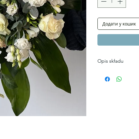
Додати у кошик
Opis składu
Skład wiązanky: róż
eustom, fresia, zi
Rozmiar:
70*50 cm