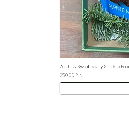
Zestaw Świąteczny Słodkie Pr
Ціна
250,00 PLN