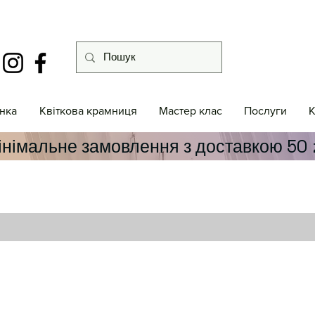
інка
Квіткова крамниця
Мастер клас
Послуги
К
інімальне замовлення з доставкою 50 z