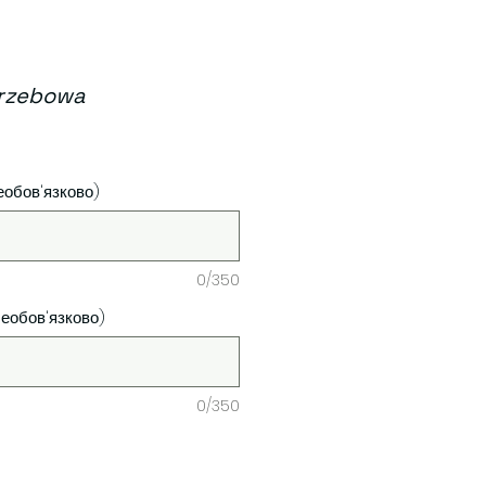
rzebowa
а
еобов'язково)
0/350
Необов'язково)
0/350