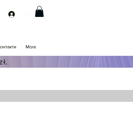
Увійти
онтакти
More
ł.