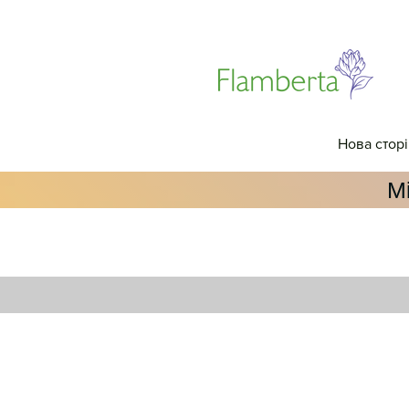
Нова стор
М