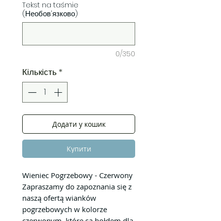
Tekst na taśmie
(Необов'язково)
0/350
Кількість
*
Додати у кошик
Купити
Wieniec Pogrzebowy - Czerwony
Zapraszamy do zapoznania się z
naszą ofertą wianków
pogrzebowych w kolorze
czerwonym, które są hołdem dla