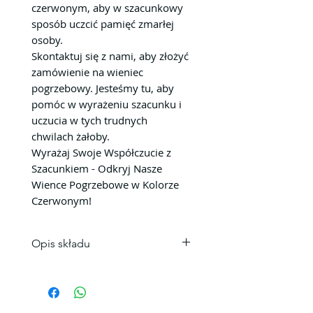
czerwonym, aby w szacunkowy
sposób uczcić pamięć zmarłej
osoby.
Skontaktuj się z nami, aby złożyć
zamówienie na wieniec
pogrzebowy. Jesteśmy tu, aby
pomóc w wyrażeniu szacunku i
uczucia w tych trudnych
chwilach żałoby.
Wyrażaj Swoje Współczucie z
Szacunkiem - Odkryj Nasze
Wience Pogrzebowe w Kolorze
Czerwonym!
Opis składu
Skład wieńca:
20 szt.róże explorer
15 szt.goździk